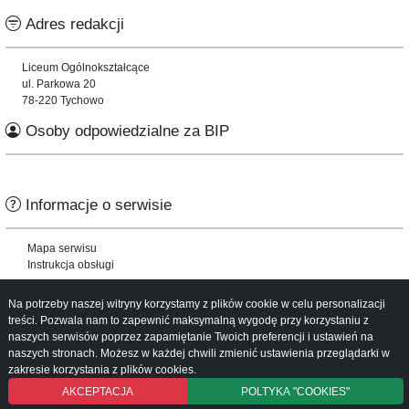
Adres redakcji
Liceum Ogólnokształcące
ul. Parkowa 20
78-220 Tychowo
Osoby odpowiedzialne za BIP
Informacje o serwisie
Mapa serwisu
Instrukcja obsługi
Na potrzeby naszej witryny korzystamy z plików cookie w celu personalizacji
treści. Pozwala nam to zapewnić maksymalną wygodę przy korzystaniu z
naszych serwisów poprzez zapamiętanie Twoich preferencji i ustawień na
naszych stronach. Możesz w każdej chwili zmienić ustawienia przeglądarki w
zakresie korzystania z plików cookies.
AKCEPTACJA
POLTYKA "COOKIES"